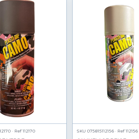
2170 · Ref 112170
SKU 075815112156 · Ref 112156