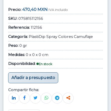
470,40 MXN
Precio:
IVA incluido
SKU:
075815112156
Referencia:
112156
Categoría:
PlastiDip Spray Colores Camuflaje
Peso:
0 gr
Medidas:
0 x 0 x 0 cm
Disponibilidad:
En stock
Añadir a presupuesto
Compartir ficha: