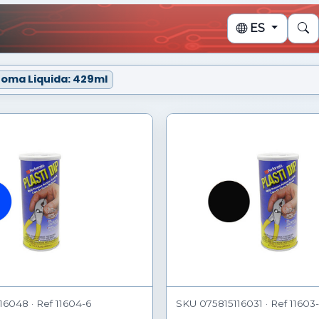
ES
Goma Liquida: 429ml
6048 · Ref 11604-6
SKU 075815116031 · Ref 11603