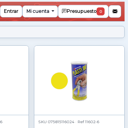
Entrar
Mi cuenta
Presupuesto
0
-6
SKU 075815116024 · Ref 11602-6