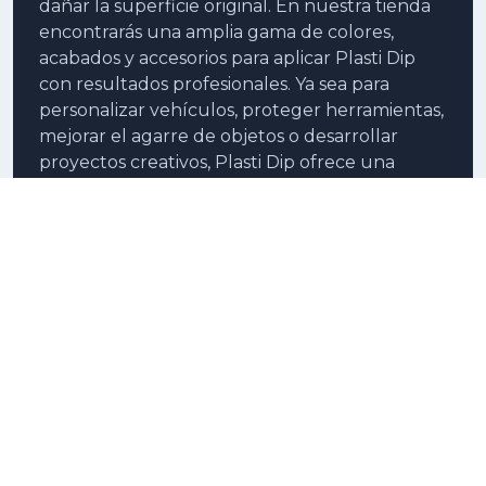
dañar la superficie original. En nuestra tienda
encontrarás una amplia gama de colores,
acabados y accesorios para aplicar Plasti Dip
con resultados profesionales. Ya sea para
personalizar vehículos, proteger herramientas,
mejorar el agarre de objetos o desarrollar
proyectos creativos, Plasti Dip ofrece una
solución versátil, duradera y fácil de usar.
Nuestro compromiso es ofrecer productos
originales, asesoramiento especializado y un
servicio rápido para que puedas llevar tus
proyectos al siguiente nivel.
Información
Sobre nosotros
Términos y condiciones
Aviso legal y privacidad
Devoluciones