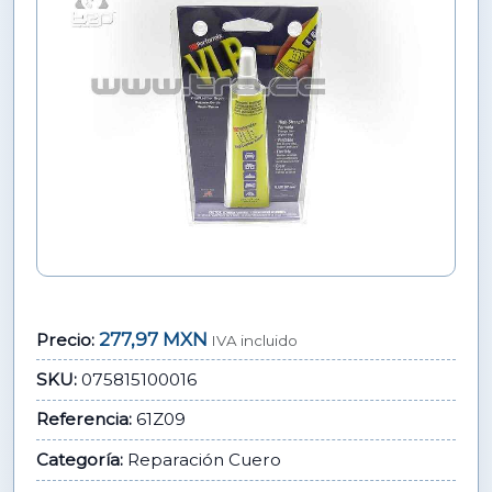
277,97 MXN
Precio:
IVA incluido
SKU:
075815100016
Referencia:
61Z09
Categoría:
Reparación Cuero