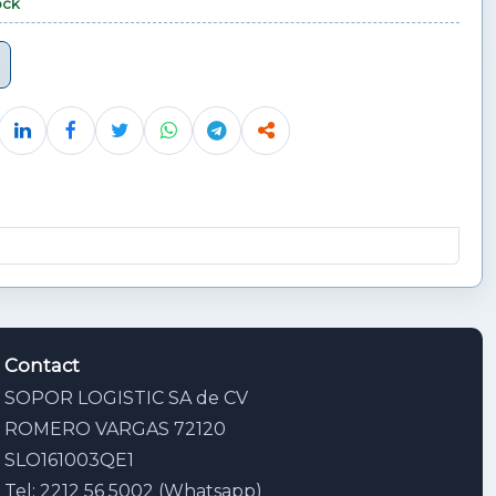
ock
Contact
SOPOR LOGISTIC SA de CV
ROMERO VARGAS 72120
SLO161003QE1
Tel: 2212 56 5002 (Whatsapp)