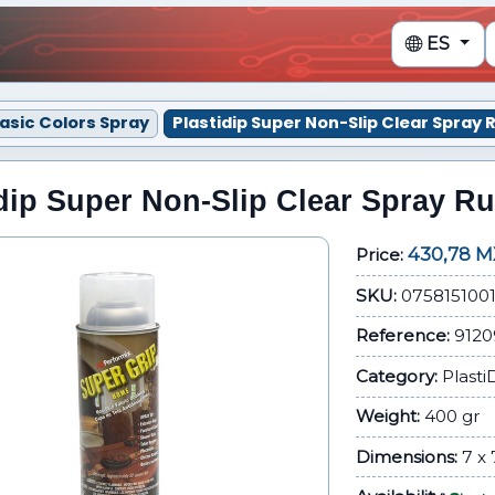
ES
Basic Colors Spray
Plastidip Super Non-Slip Clear Spray
idip Super Non-Slip Clear Spray R
430,78 
Price:
SKU:
075815100
Reference:
9120
Category:
Plasti
Weight:
400 gr
Dimensions:
7 x 