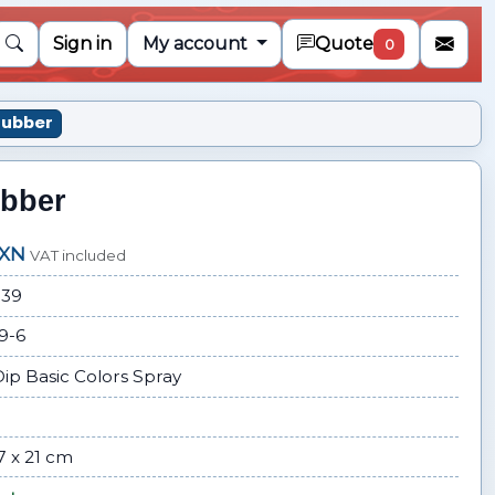
Sign in
My account
Quote
0
 Rubber
ubber
MXN
VAT included
139
9-6
Dip Basic Colors Spray
7 x 21 cm