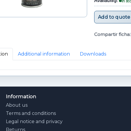
Availability:
In st
Add to quote
Compartir ficha:
tion
Additional information
Downloads
Information
About us
Terms and conditions
Legal notice and privacy
Returns