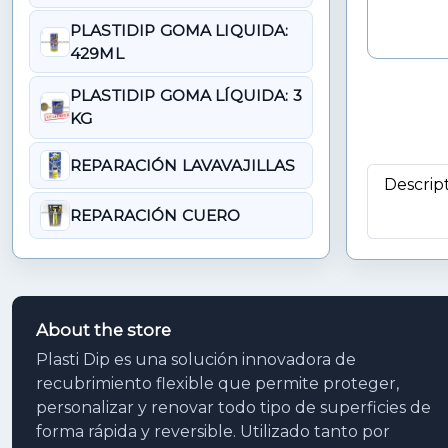
PLASTIDIP GOMA LIQUIDA:
429ML
PLASTIDIP GOMA LÍQUIDA: 3
KG
REPARACIÓN LAVAVAJILLAS
Descrip
REPARACIÓN CUERO
About the store
Plasti Dip es una solución innovadora de
recubrimiento flexible que permite proteger,
personalizar y renovar todo tipo de superficies de
forma rápida y reversible. Utilizado tanto por